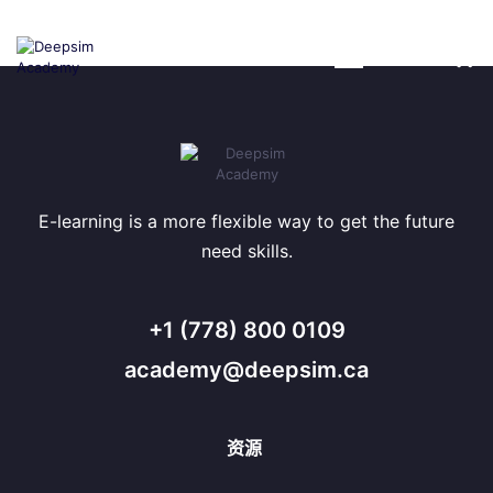
跳
到
的
内
容
E-learning is a more flexible way to get the future
need skills.
+1 (778) 800 0109
academy@deepsim.ca
资源